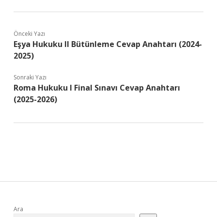
twitter
facebook
instagram
linkedin
Önceki Yazı
Eşya Hukuku II Bütünleme Cevap Anahtarı (2024-
2025)
Sonraki Yazı
Roma Hukuku I Final Sınavı Cevap Anahtarı
(2025-2026)
Sidebar
Ara