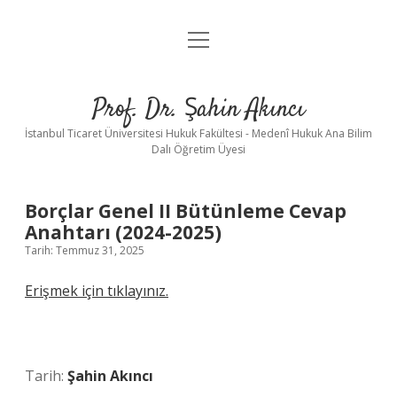
menüyü
Ana Sayfa
aç
Akış
Prof. Dr. Şahin Akıncı
Cevap Anahtarları
İstanbul Ticaret Üniversitesi Hukuk Fakültesi - Medenî Hukuk Ana Bilim
Dalı Öğretim Üyesi
Diğer
açılır
menüyü
aç
Borçlar Genel II Bütünleme Cevap
Diğer Yazılar
Kitaplar
Anahtarı (2024-2025)
Tarih: Temmuz 31, 2025
Örnek Yargıtay Kararları
Makaleler
Erişmek için tıklayınız.
Tavsiye Olunan Kitaplar
Pratik Çalışmalar
Tebliğler
Tarih:
Şahin Akıncı
Yayınlar