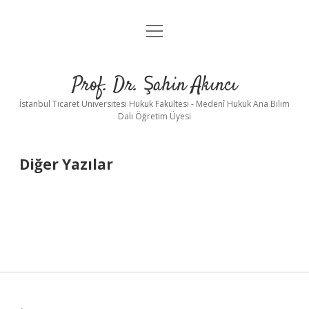
menüyü
Ana Sayfa
aç
Akış
Prof. Dr. Şahin Akıncı
Cevap Anahtarları
İstanbul Ticaret Üniversitesi Hukuk Fakültesi - Medenî Hukuk Ana Bilim
Dalı Öğretim Üyesi
Diğer
açılır
menüyü
aç
Diğer Yazılar
Diğer Yazılar
Kitaplar
Örnek Yargıtay Kararları
Makaleler
Tavsiye Olunan Kitaplar
Pratik Çalışmalar
Tebliğler
Yayınlar